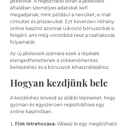
játékokat. A regisztráció során a játékosok
általában személyes adatokat kell
megadjanak, mint például a nevüket, e-mail
címüket és jelszavukat. Ezt követően néhány
online kaszinó azonnal üdvözlő bónuszokat is
felajánl, ami még vonzóbbá teszi a csatlakozás
folyamatát.
Az új játékosok számára ezek a lépések
elengedhetetlenek a zökkenőmentes
belépéshez és a bónuszok kihasználásához.
Hogyan kezdjünk bele
A kezdéshez kövesd az alábbi lépéseket, hogy
gyorsan és egyszerűen regisztrálhass egy
online kaszinóban.
Fiók létrehozása:
Válassz ki egy megbízható