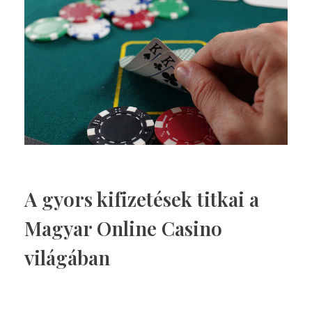
A gyors kifizetések titkai a
Magyar Online Casino
világában