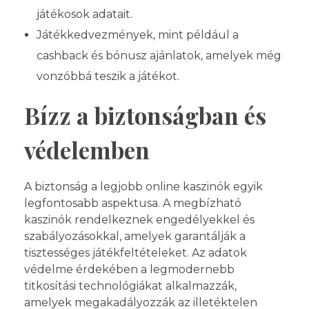
játékosok adatait.
Játékkedvezmények, mint például a
cashback és bónusz ajánlatok, amelyek még
vonzóbbá teszik a játékot.
Bízz a biztonságban és
védelemben
A biztonság a legjobb online kaszinók egyik
legfontosabb aspektusa. A megbízható
kaszinók rendelkeznek engedélyekkel és
szabályozásokkal, amelyek garantálják a
tisztességes játékfeltételeket. Az adatok
védelme érdekében a legmodernebb
titkosítási technológiákat alkalmazzák,
amelyek megakadályozzák az illetéktelen