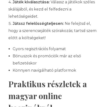
Játék kiválasztása:
Válassz a játékok széles
skálájából, és kezd el felfedezni a
lehetőségeidet.
Játssz felelősségteljesen:
Ne felejtsd el,
hogy a szerencsejáték szórakozás; tartsd szem
előtt a költségeket!
Gyors regisztrációs folyamat
Bónuszok és promóciók már az első
befizetéskor
Könnyen navigálható platformok
Praktikus részletek a
magyar online