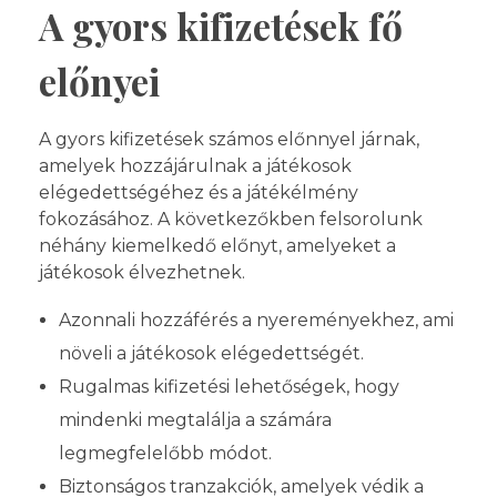
A gyors kifizetések fő
előnyei
A gyors kifizetések számos előnnyel járnak,
amelyek hozzájárulnak a játékosok
elégedettségéhez és a játékélmény
fokozásához. A következőkben felsorolunk
néhány kiemelkedő előnyt, amelyeket a
játékosok élvezhetnek.
Azonnali hozzáférés a nyereményekhez, ami
növeli a játékosok elégedettségét.
Rugalmas kifizetési lehetőségek, hogy
mindenki megtalálja a számára
legmegfelelőbb módot.
Biztonságos tranzakciók, amelyek védik a