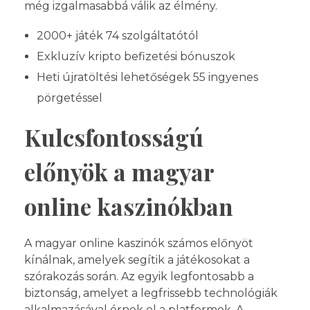
még izgalmasabbá válik az élmény.
2000+ játék 74 szolgáltatótól
Exkluzív kripto befizetési bónuszok
Heti újratöltési lehetőségek 55 ingyenes
pörgetéssel
Kulcsfontosságú
előnyök a magyar
online kaszinókban
A magyar online kaszinók számos előnyöt
kínálnak, amelyek segítik a játékosokat a
szórakozás során. Az egyik legfontosabb a
biztonság, amelyet a legfrissebb technológiák
alkalmazásával érnek el a platformok. A