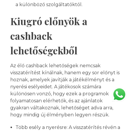
a különböző szolgáltatóktól.
Kiugró előnyök a
cashback
lehetőségekből
Az élő cashback lehetőségek nemcsak
visszatérítést kínálnak, hanem egy sor előnyt is
hoznak, amelyek javítják a játékélményt és a
nyerési esélyeidet. A játékosok számára
különösen vonzó, hogy ezek a programok
folyamatosan elérhetők, és az ajánlatok
gyakran váltakoznak, lehetőséget adva arra,
hogy mindig új élményben legyen részük.
Több esély a nyerésre: A visszatérítés révén a