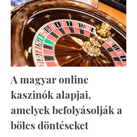
A magyar online
kaszinók alapjai,
amelyek befolyásolják a
bölcs döntéseket