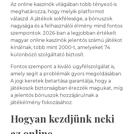
Az online kaszinók világában több tényező is
meghatározza, hogy melyik platformot
válaszd. A játékok sokfélesége, a bónuszok
nagysága és a felhasználói élmény mind fontos
szempontok. 2026-ban a legjobban értékelt
magyar online kaszinók jelentős számú játékot
kínálnak, több mint 2000-t, amelyeket 74
különböző szolgáltató biztosít.
Fontos szempont a kiváló ügyfélszolgálat is,
amely segít a problémák gyors megoldásában.
A jogi keretek betartása garantálja, hogy a
játékosok biztonságban érezzék magukat, míg
a jelentős bónuszok hozzájárulnak a
játékélmény fokozásához.
Hogyan kezdjünk neki
az online