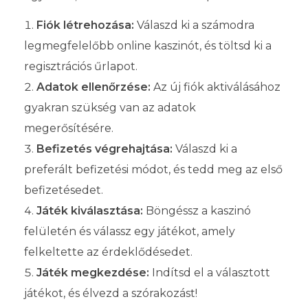
Fiók létrehozása:
Válaszd ki a számodra
legmegfelelőbb online kaszinót, és töltsd ki a
regisztrációs űrlapot.
Adatok ellenőrzése:
Az új fiók aktiválásához
gyakran szükség van az adatok
megerősítésére.
Befizetés végrehajtása:
Válaszd ki a
preferált befizetési módot, és tedd meg az első
befizetésedet.
Játék kiválasztása:
Böngéssz a kaszinó
felületén és válassz egy játékot, amely
felkeltette az érdeklődésedet.
Játék megkezdése:
Indítsd el a választott
játékot, és élvezd a szórakozást!