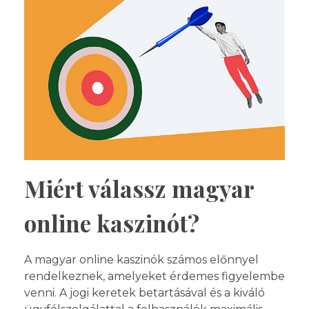
Miért válassz magyar
online kaszinót?
A magyar online kaszinók számos előnnyel
rendelkeznek, amelyeket érdemes figyelembe
venni. A jogi keretek betartásával és a kiváló