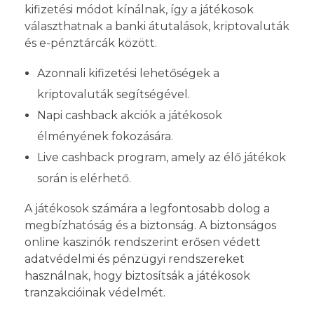
kifizetési módot kínálnak, így a játékosok
választhatnak a banki átutalások, kriptovaluták
és e-pénztárcák között.
Azonnali kifizetési lehetőségek a
kriptovaluták segítségével.
Napi cashback akciók a játékosok
élményének fokozására.
Live cashback program, amely az élő játékok
során is elérhető.
A játékosok számára a legfontosabb dolog a
megbízhatóság és a biztonság. A biztonságos
online kaszinók rendszerint erősen védett
adatvédelmi és pénzügyi rendszereket
használnak, hogy biztosítsák a játékosok
tranzakcióinak védelmét.