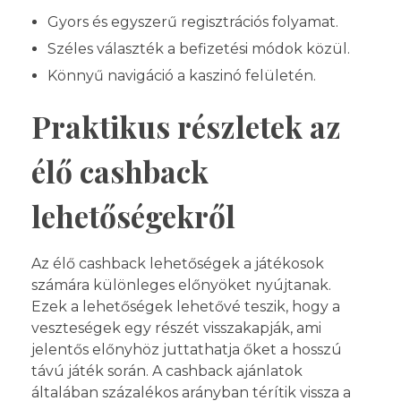
Gyors és egyszerű regisztrációs folyamat.
Széles választék a befizetési módok közül.
Könnyű navigáció a kaszinó felületén.
Praktikus részletek az
élő cashback
lehetőségekről
Az élő cashback lehetőségek a játékosok
számára különleges előnyöket nyújtanak.
Ezek a lehetőségek lehetővé teszik, hogy a
veszteségek egy részét visszakapják, ami
jelentős előnyhöz juttathatja őket a hosszú
távú játék során. A cashback ajánlatok
általában százalékos arányban térítik vissza a