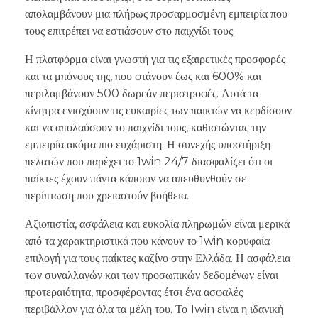
απολαμβάνουν μια πλήρως προσαρμοσμένη εμπειρία που
τους επιτρέπει να εστιάσουν στο παιχνίδι τους.
Η πλατφόρμα είναι γνωστή για τις εξαιρετικές προσφορές
και τα μπόνους της, που φτάνουν έως και 600% και
περιλαμβάνουν 500 δωρεάν περιστροφές. Αυτά τα
κίνητρα ενισχύουν τις ευκαιρίες των παικτών να κερδίσουν
και να απολαύσουν το παιχνίδι τους, καθιστώντας την
εμπειρία ακόμα πιο ευχάριστη. Η συνεχής υποστήριξη
πελατών που παρέχει το 1win 24/7 διασφαλίζει ότι οι
παίκτες έχουν πάντα κάποιον να απευθυνθούν σε
περίπτωση που χρειαστούν βοήθεια.
Αξιοπιστία, ασφάλεια και ευκολία πληρωμών είναι μερικά
από τα χαρακτηριστικά που κάνουν το 1win κορυφαία
επιλογή για τους παίκτες καζίνο στην Ελλάδα. Η ασφάλεια
των συναλλαγών και των προσωπικών δεδομένων είναι
προτεραιότητα, προσφέροντας έτσι ένα ασφαλές
περιβάλλον για όλα τα μέλη του. Το 1win είναι η ιδανική