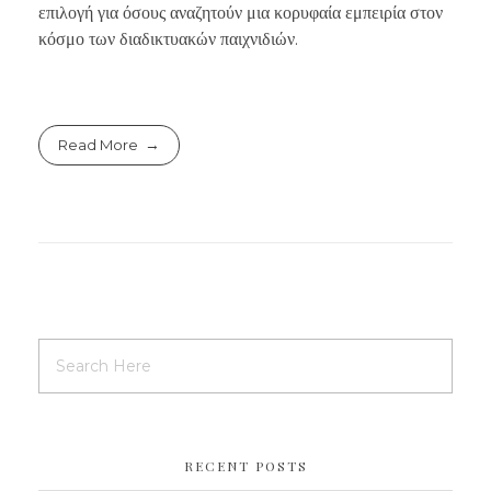
επιλογή για όσους αναζητούν μια κορυφαία εμπειρία στον
κόσμο των διαδικτυακών παιχνιδιών.
Read More
RECENT POSTS