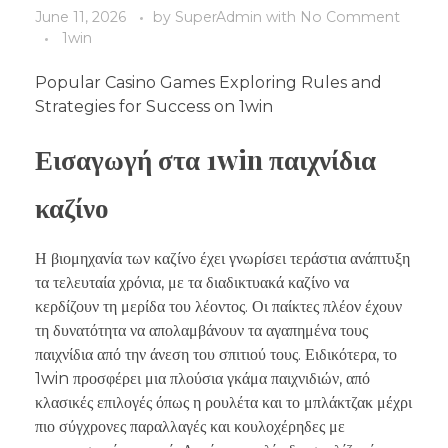
June 11, 2026
by
SuperAdmin
with
No Comment
1win
Popular Casino Games Exploring Rules and
Strategies for Success on 1win
Εισαγωγή στα 1win παιχνίδια
καζίνο
Η βιομηχανία των καζίνο έχει γνωρίσει τεράστια ανάπτυξη
τα τελευταία χρόνια, με τα διαδικτυακά καζίνο να
κερδίζουν τη μερίδα του λέοντος. Οι παίκτες πλέον έχουν
τη δυνατότητα να απολαμβάνουν τα αγαπημένα τους
παιχνίδια από την άνεση του σπιτιού τους. Ειδικότερα, το
1win προσφέρει μια πλούσια γκάμα παιχνιδιών, από
κλασικές επιλογές όπως η ρουλέτα και το μπλάκτζακ μέχρι
πιο σύγχρονες παραλλαγές και κουλοχέρηδες με