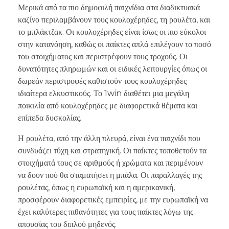
Μερικά από τα πιο δημοφιλή παιχνίδια στα διαδικτυακά
καζίνο περιλαμβάνουν τους κουλοχέρηδες, τη ρουλέτα, και
το μπλάκτζακ. Οι κουλοχέρηδες είναι ίσως οι πιο εύκολοι
στην κατανόηση, καθώς οι παίκτες απλά επιλέγουν το ποσό
του στοιχήματος και περιστρέφουν τους τροχούς. Οι
δυνατότητες πληρωμών και οι ειδικές λειτουργίες όπως οι
δωρεάν περιστροφές καθιστούν τους κουλοχέρηδες
ιδιαίτερα ελκυστικούς. Το 1win διαθέτει μια μεγάλη
ποικιλία από κουλοχέρηδες με διαφορετικά θέματα και
επίπεδα δυσκολίας.
Η ρουλέτα, από την άλλη πλευρά, είναι ένα παιχνίδι που
συνδυάζει τύχη και στρατηγική. Οι παίκτες τοποθετούν τα
στοιχήματά τους σε αριθμούς ή χρώματα και περιμένουν
να δουν πού θα σταματήσει η μπάλα. Οι παραλλαγές της
ρουλέτας, όπως η ευρωπαϊκή και η αμερικανική,
προσφέρουν διαφορετικές εμπειρίες, με την ευρωπαϊκή να
έχει καλύτερες πιθανότητες για τους παίκτες λόγω της
απουσίας του διπλού μηδενός.