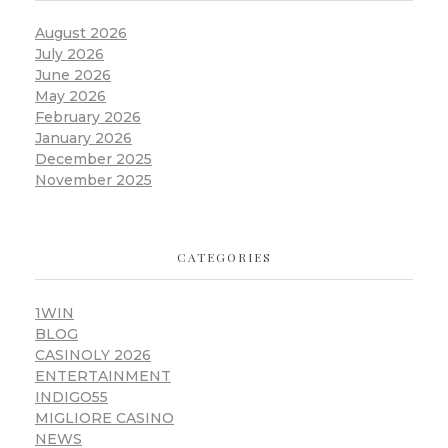
August 2026
July 2026
June 2026
May 2026
February 2026
January 2026
December 2025
November 2025
CATEGORIES
1WIN
BLOG
CASINOLY 2026
ENTERTAINMENT
INDIGO55
MIGLIORE CASINO
NEWS