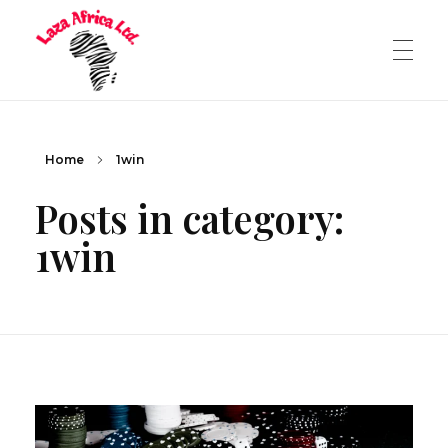
Laza Africa Ltd
Natural. Local. Wholesome.
Home
1win
Posts in category:
1win