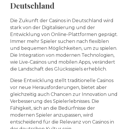
Deutschland
Die Zukunft der Casinos in Deutschland wird
stark von der Digitalisierung und der
Entwicklung von Online-Plattformen geprägt.
Immer mehr Spieler suchen nach flexiblen
und bequemen Möglichkeiten, um zu spielen.
Die Integration von modernen Technologien,
wie Live-Casinos und mobilen Apps, verändert
die Landschaft des Glücksspiels erheblich.
Diese Entwicklung stellt traditionelle Casinos
vor neue Herausforderungen, bietet aber
gleichzeitig auch Chancen zur Innovation und
Verbesserung des Spielerlebnisses. Die
Fähigkeit, sich an die Bedürfnisse der
modernen Spieler anzupassen, wird
entscheidend für die Relevanz von Casinos in
der deutschen Kultur sein.