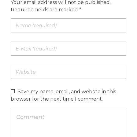
Your email address will not be published.
Required fields are marked *
Save my name, email, and website in this
browser for the next time I comment.