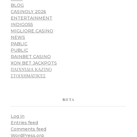
BLOG
CASINOLY 2026
ENTERTAINMENT
INDIGO55
MIGLIORE CASINO
NEWS
PABLIC
PUBLIC
RAINBET CASINO
XON BET JACKPOTS
ΠΑΙΧΝΊΔΙΑ ΚΑΖΊΝΟ
ΣΤΟΙΧΗΜΑΤΙΚΈΣ
META
Log in
Entries feed
Comments feed
WordPress.org