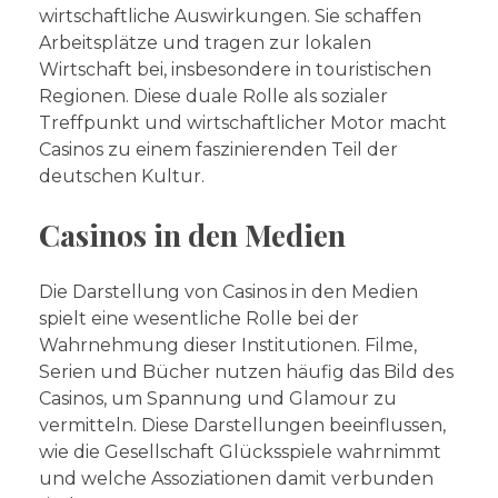
wirtschaftliche Auswirkungen. Sie schaffen
Arbeitsplätze und tragen zur lokalen
Wirtschaft bei, insbesondere in touristischen
Regionen. Diese duale Rolle als sozialer
Treffpunkt und wirtschaftlicher Motor macht
Casinos zu einem faszinierenden Teil der
deutschen Kultur.
Casinos in den Medien
Die Darstellung von Casinos in den Medien
spielt eine wesentliche Rolle bei der
Wahrnehmung dieser Institutionen. Filme,
Serien und Bücher nutzen häufig das Bild des
Casinos, um Spannung und Glamour zu
vermitteln. Diese Darstellungen beeinflussen,
wie die Gesellschaft Glücksspiele wahrnimmt
und welche Assoziationen damit verbunden