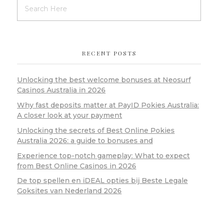
RECENT POSTS
Unlocking the best welcome bonuses at Neosurf
Casinos Australia in 2026
Why fast deposits matter at PayID Pokies Australia:
A closer look at your payment
Unlocking the secrets of Best Online Pokies
Australia 2026: a guide to bonuses and
Experience top-notch gameplay: What to expect
from Best Online Casinos in 2026
De top spellen en iDEAL opties bij Beste Legale
Goksites van Nederland 2026