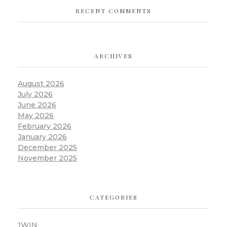
RECENT COMMENTS
ARCHIVES
August 2026
July 2026
June 2026
May 2026
February 2026
January 2026
December 2025
November 2025
CATEGORIES
1WIN