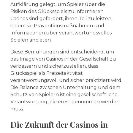
Aufklärung gelegt, um Spieler über die
Risiken des Glücksspiels zu informieren.
Casinos sind gefordert, ihren Teil zu leisten,
indem sie Präventionsmaßnahmen und
Informationen über verantwortungsvolles
Spielen anbieten.
Diese Bemühungen sind entscheidend, um
das Image von Casinos in der Gesellschaft zu
verbessern und sicherzustellen, dass
Glücksspiel als Freizeitaktivität
verantwortungsvoll und sicher praktiziert wird.
Die Balance zwischen Unterhaltung und dem
Schutz von Spielern ist eine gesellschaftliche
Verantwortung, die ernst genommen werden
muss.
Die Zukunft der Casinos in