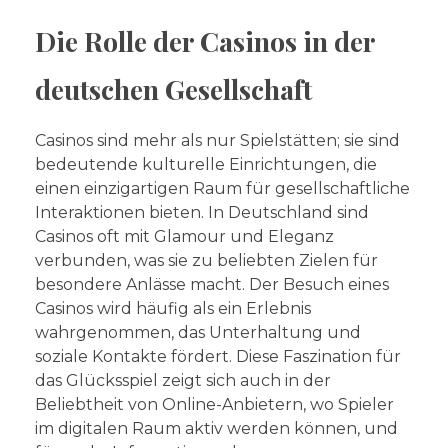
Die Rolle der Casinos in der
deutschen Gesellschaft
Casinos sind mehr als nur Spielstätten; sie sind
bedeutende kulturelle Einrichtungen, die
einen einzigartigen Raum für gesellschaftliche
Interaktionen bieten. In Deutschland sind
Casinos oft mit Glamour und Eleganz
verbunden, was sie zu beliebten Zielen für
besondere Anlässe macht. Der Besuch eines
Casinos wird häufig als ein Erlebnis
wahrgenommen, das Unterhaltung und
soziale Kontakte fördert. Diese Faszination für
das Glücksspiel zeigt sich auch in der
Beliebtheit von Online-Anbietern, wo Spieler
im digitalen Raum aktiv werden können, und