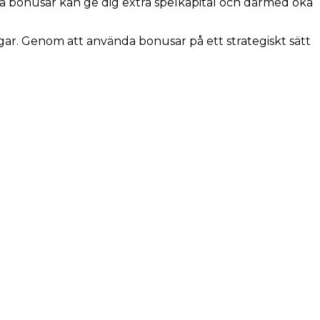
ssa bonusar kan ge dig extra spelkapital och därmed öka
ngar. Genom att använda bonusar på ett strategiskt sätt