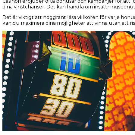
Casinon erbjuder ofta bonusar och kampanjer för att lo
dina vinstchanser. Det kan handla om insättningsbonusar
Det är viktigt att noggrant läsa villkoren för varje bo
kan du maximera dina möjligheter att vinna utan att ri