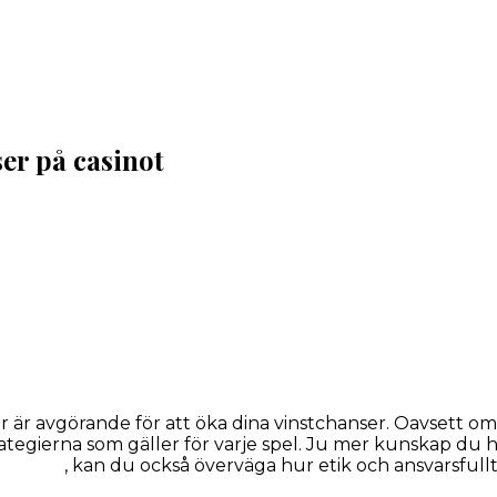
ser på casinot
lar är avgörande för att öka dina vinstchanser. Oavsett 
strategierna som gäller för varje spel. Ju mer kunskap du
pelpaus
, kan du också överväga hur etik och ansvarsfullt s