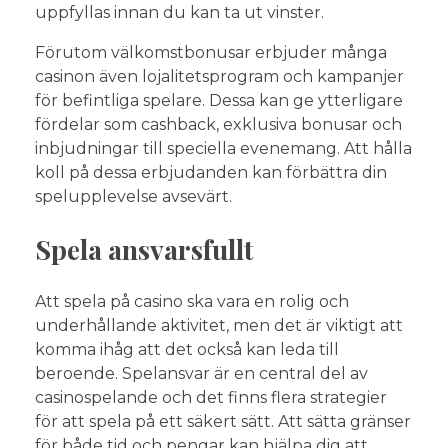
uppfyllas innan du kan ta ut vinster.
Förutom välkomstbonusar erbjuder många
casinon även lojalitetsprogram och kampanjer
för befintliga spelare. Dessa kan ge ytterligare
fördelar som cashback, exklusiva bonusar och
inbjudningar till speciella evenemang. Att hålla
koll på dessa erbjudanden kan förbättra din
spelupplevelse avsevärt.
Spela ansvarsfullt
Att spela på casino ska vara en rolig och
underhållande aktivitet, men det är viktigt att
komma ihåg att det också kan leda till
beroende. Spelansvar är en central del av
casinospelande och det finns flera strategier
för att spela på ett säkert sätt. Att sätta gränser
för både tid och pengar kan hjälpa dig att