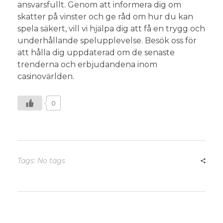
ansvarsfullt. Genom att informera dig om
skatter på vinster och ge råd om hur du kan
spela säkert, vill vi hjälpa dig att få en trygg och
underhållande spelupplevelse. Besök oss för
att hålla dig uppdaterad om de senaste
trenderna och erbjudandena inom
casinovärlden.
0
Tags: No tags