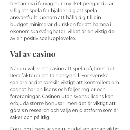
bestämma i förväg hur mycket pengar du är
villig att spela för hjälper dig att spela
ansvarsfullt. Genom att hålla dig till din
budget minimerar du risken för att hamna i
ekonomiska svårigheter, vilket är en viktig del
av en positiv spelupplevelse.
Val av casino
När du väljer ett casino att spela på, finns det
flera faktorer att ta hänsyn till. För svenska
spelare är det särskilt viktigt att kontrollera om
casinot har en licens och följer regler och
förordningar. Casinon utan svensk licens kan
erbjuda större bonusar, men det är viktigt att
göra sin research och välja en plattform som är
säker och pålitlig.
Förutom licens är spelutbudet en annan viktig