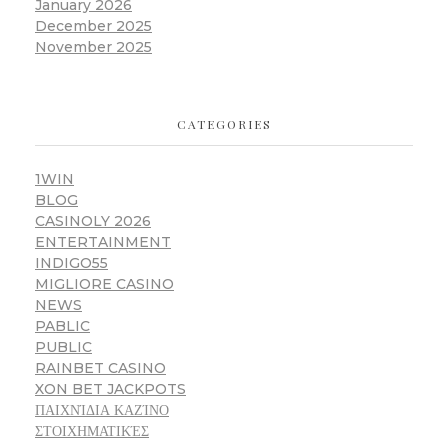
January 2026
December 2025
November 2025
CATEGORIES
1WIN
BLOG
CASINOLY 2026
ENTERTAINMENT
INDIGO55
MIGLIORE CASINO
NEWS
PABLIC
PUBLIC
RAINBET CASINO
XON BET JACKPOTS
ΠΑΙΧΝΊΔΙΑ ΚΑΖΊΝΟ
ΣΤΟΙΧΗΜΑΤΙΚΈΣ