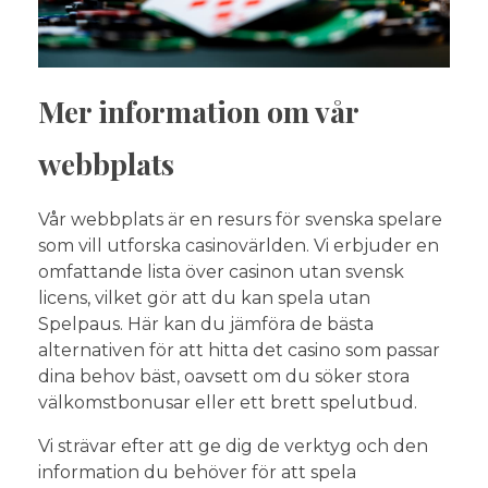
Mer information om vår
webbplats
Vår webbplats är en resurs för svenska spelare
som vill utforska casinovärlden. Vi erbjuder en
omfattande lista över casinon utan svensk
licens, vilket gör att du kan spela utan
Spelpaus. Här kan du jämföra de bästa
alternativen för att hitta det casino som passar
dina behov bäst, oavsett om du söker stora
välkomstbonusar eller ett brett spelutbud.
Vi strävar efter att ge dig de verktyg och den
information du behöver för att spela