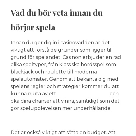
Vad du bör veta innan du
börjar spela
Innan du ger dig in i casinovärlden är det
viktigt att förstå de grunder som ligger till
grund för spelandet. Casinon erbjuder en rad
olika speltyper, från klassiska bordsspel som
blackjack och roulette till moderna
spelautomater. Genom att bekanta dig med
spelens regler och strategier kommer du att
kunna njuta av ett
casino utan spelpaus
och
öka dina chanser att vinna, samtidigt som det
gör spelupplevelsen mer underhållande.
Det är också viktigt att sätta en budget. Att