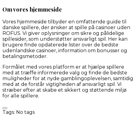
Om vores hjemmeside
Vores hjemmeside tilbyder en omfattende guide til
danske spillere, der ønsker at spille på casinoer uden
ROFUS. Vi giver oplysninger om sikre og pålidelige
spillesider, som understøtter ansvarligt spil. Her kan
brugere finde opdaterede lister over de bedste
udenlandske casinoer, information om bonusser og
betalingsmetoder.
Formålet med vores platform er at hjælpe spillere
med at træffe informerede valg og finde de bedste
muligheder for at nyde gamblingoplevelsen, samtidig
med at de forstår vigtigheden af ansvarligt spil. Vi
stræber efter at skabe et sikkert og støttende miljø
for alle spillere.
Tags: No tags
Previous Post
Berømte spillere Hvornår gamblede de mest