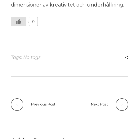
dimensioner av kreativitet och underhållning.
0
Tags: No tags
Previous Post
Next Post