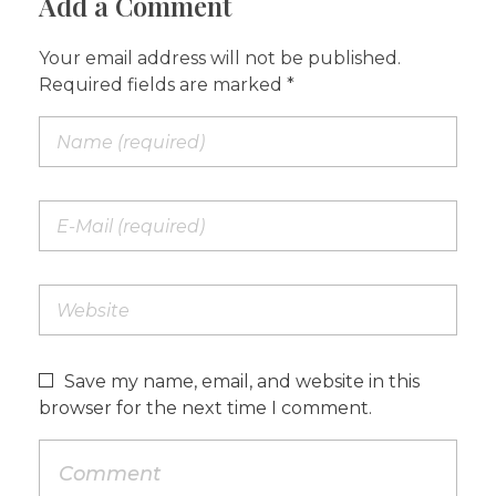
Add a Comment
Your email address will not be published.
Required fields are marked *
Save my name, email, and website in this
browser for the next time I comment.