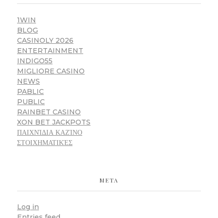
1WIN
BLOG
CASINOLY 2026
ENTERTAINMENT
INDIGO55
MIGLIORE CASINO
NEWS
PABLIC
PUBLIC
RAINBET CASINO
XON BET JACKPOTS
ΠΑΙΧΝΊΔΙΑ ΚΑΖΊΝΟ
ΣΤΟΙΧΗΜΑΤΙΚΈΣ
META
Log in
Entries feed