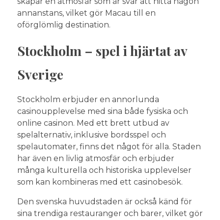
skapar en atmosfär som är svår att hitta någon
annanstans, vilket gör Macau till en
oförglömlig destination.
Stockholm – spel i hjärtat av
Sverige
Stockholm erbjuder en annorlunda
casinoupplevelse med sina både fysiska och
online casinon. Med ett brett utbud av
spelalternativ, inklusive bordsspel och
spelautomater, finns det något för alla. Staden
har även en livlig atmosfär och erbjuder
många kulturella och historiska upplevelser
som kan kombineras med ett casinobesök.
Den svenska huvudstaden är också känd för
sina trendiga restauranger och barer, vilket gör