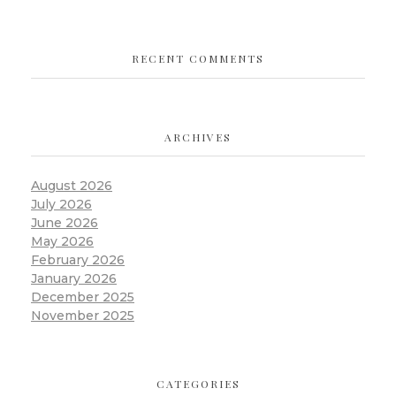
RECENT COMMENTS
ARCHIVES
August 2026
July 2026
June 2026
May 2026
February 2026
January 2026
December 2025
November 2025
CATEGORIES