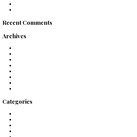
Experience the thrill of real money slots at onlin
What makes online pokies NZ a top choice for casi
Recent Comments
Archives
August 2026
July 2026
June 2026
May 2026
February 2026
January 2026
December 2025
November 2025
Categories
1win
Blog
Casinoly 2026
Entertainment