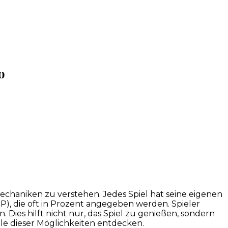
o
echaniken zu verstehen. Jedes Spiel hat seine eigenen
, die oft in Prozent angegeben werden. Spieler
 Dies hilft nicht nur, das Spiel zu genießen, sondern
le dieser Möglichkeiten entdecken.