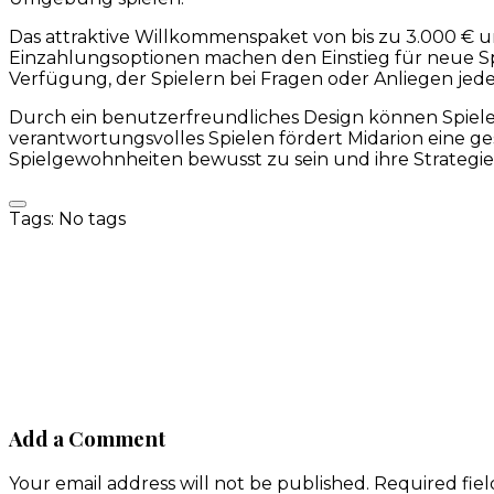
Das attraktive Willkommenspaket von bis zu 3.000 € und
Einzahlungsoptionen machen den Einstieg für neue Sp
Verfügung, der Spielern bei Fragen oder Anliegen jeder
Durch ein benutzerfreundliches Design können Spiel
verantwortungsvolles Spielen fördert Midarion eine ges
Spielgewohnheiten bewusst zu sein und ihre Strateg
Tags: No tags
Previous Post
Gry kasynowe dla początkujących jak zacząć
Next Post
Understanding the Basics of Casino Gaming for 
Add a Comment
Your email address will not be published. Required fie