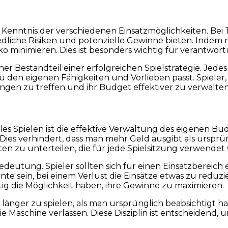
ie Kenntnis der verschiedenen Einsatzmöglichkeiten. Bei
dliche Risiken und potenzielle Gewinne bieten. Indem m
o minimieren. Dies ist besonders wichtig für verantwort
icher Bestandteil einer erfolgreichen Spielstrategie. Jed
s zu den eigenen Fähigkeiten und Vorlieben passt. Spieler,
ungen zu treffen und ihr Budget effektiver zu verwalten
es Spielen ist die effektive Verwaltung des eigenen Budg
en. Dies verhindert, dass man mehr Geld ausgibt als ursprü
eiten zu unterteilen, die für jede Spielsitzung verwend
edeutung. Spieler sollten sich für einen Einsatzbereich
önnte sein, bei einem Verlust die Einsätze etwas zu redu
tig die Möglichkeit haben, ihre Gewinne zu maximieren.
t länger zu spielen, als man ursprünglich beabsichtigt 
die Maschine verlassen. Diese Disziplin ist entscheidend