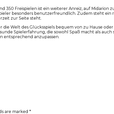
 350 Freispielen ist ein weiterer Anreiz, auf Midarion z
ieler besonders benutzerfreundlich. Zudem steht ein 
zeit zur Seite steht.
er die Welt des Glücksspiels bequem von zu Hause ode
unde Spielerfahrung, die sowohl Spaß macht als auch sich
ien entsprechend anzupassen.
Newcomers
lds are marked *