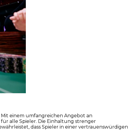
lt. Mit einem umfangreichen Angebot an
r alle Spieler. Die Einhaltung strenger
rleistet, dass Spieler in einer vertrauenswürdigen