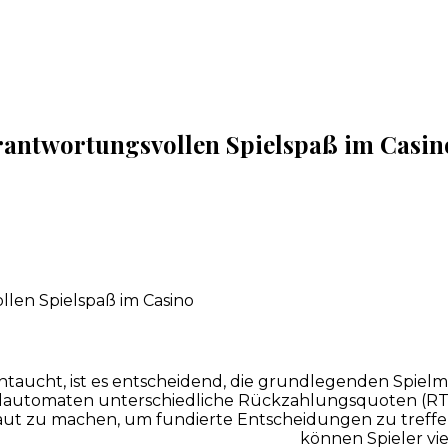
erantwortungsvollen Spielspaß im Casin
llen Spielspaß im Casino
ntaucht, ist es entscheidend, die grundlegenden Spielm
lautomaten unterschiedliche Rückzahlungsquoten (RTP)
raut zu machen, um fundierte Entscheidungen zu treffen.
Midarion online casino in Deutschland
können Spieler vie