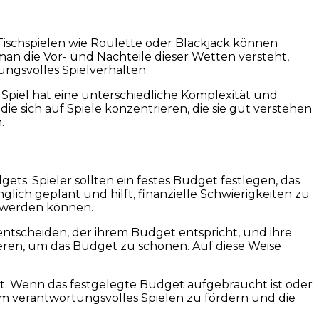
 Tischspielen wie Roulette oder Blackjack können
an die Vor- und Nachteile dieser Wetten versteht,
ungsvolles Spielverhalten.
es Spiel hat eine unterschiedliche Komplexität und
 die sich auf Spiele konzentrieren, die sie gut verstehen
.
ets. Spieler sollten ein festes Budget festlegen, das
nglich geplant und hilft, finanzielle Schwierigkeiten zu
et werden können.
 entscheiden, der ihrem Budget entspricht, und ihre
zieren, um das Budget zu schonen. Auf diese Weise
hat. Wenn das festgelegte Budget aufgebraucht ist oder
, um verantwortungsvolles Spielen zu fördern und die