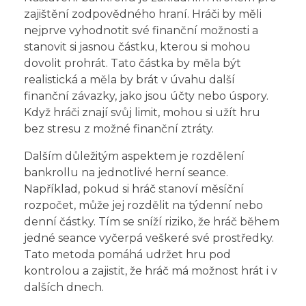
zajištění zodpovědného hraní. Hráči by měli
nejprve vyhodnotit své finanční možnosti a
stanovit si jasnou částku, kterou si mohou
dovolit prohrát. Tato částka by měla být
realistická a měla by brát v úvahu další
finanční závazky, jako jsou účty nebo úspory.
Když hráči znají svůj limit, mohou si užít hru
bez stresu z možné finanční ztráty.
Dalším důležitým aspektem je rozdělení
bankrollu na jednotlivé herní seance.
Například, pokud si hráč stanoví měsíční
rozpočet, může jej rozdělit na týdenní nebo
denní částky. Tím se sníží riziko, že hráč během
jedné seance vyčerpá veškeré své prostředky.
Tato metoda pomáhá udržet hru pod
kontrolou a zajistit, že hráč má možnost hrát i v
dalších dnech.