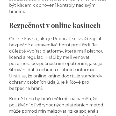
být klíčem k obnovení kontroly nad svým
hraním.
Bezpečnost v online kasinech
Online kasina, jako je Robocat, se snaží zajistit
bezpečné a spravedlivé herní prostředí. Je
důležité vybírat platformy, které mají platnou
licenci a regulaci. Hráči by měli věnovat
pozornost bezpečnostním opatřením, jako je
šifrování dat a ochrana osobních informací.
Ujistit se, že online kasino dodržuje standardy
ochrany osobních údajů, je klíčové pro
bezpečné hraní.
Kromě toho by hráči měli mít na paměti, že
používání důvěryhodných platebních metod
může pomoci minimalizovat rizika spojená s