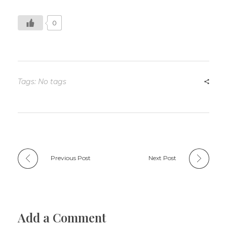
0
Tags: No tags
Previous Post
Next Post
Add a Comment