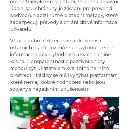
online transakcemi. Zajištění, že jejich bankovní
údaje jsou chráněny, je zásadní pro prevenci
podvodů. Nabízí různé platební metody, které
zabezpečují převody a chrání citlivé informace
uživatelů.
Vždy je dobré číst recenze a zkušenosti
ostatních hráčů, což může poskytnout cenné
informace o důvěryhodnosti a kvalitě online
kasina. Transparentnost a pozitivní ohlasy
mohou být ukazatelem kvalitního herního
prostředí. Hráči by se měli vyhýbat platformám,
které nemají dobré hodnocení nebo jsou
spojeny s negativními zkušenostmi.