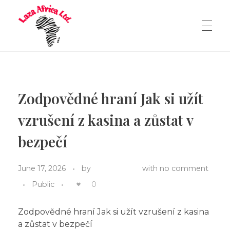
Laza Africa Ltd
Natural. Local. Wholesome.
Zodpovědné hraní Jak si užít
vzrušení z kasina a zůstat v
bezpečí
June 17, 2026
by
SuperAdmin
with
no comment
Public
0
Zodpovědné hraní Jak si užít vzrušení z kasina
a zůstat v bezpečí