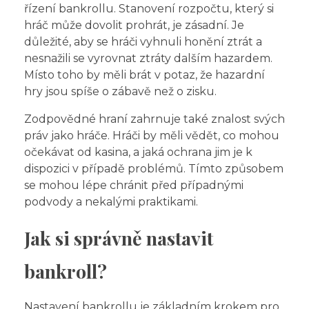
řízení bankrollu. Stanovení rozpočtu, který si
hráč může dovolit prohrát, je zásadní. Je
důležité, aby se hráči vyhnuli honění ztrát a
nesnažili se vyrovnat ztráty dalším hazardem.
Místo toho by měli brát v potaz, že hazardní
hry jsou spíše o zábavě než o zisku.
Zodpovědné hraní zahrnuje také znalost svých
práv jako hráče. Hráči by měli vědět, co mohou
očekávat od kasina, a jaká ochrana jim je k
dispozici v případě problémů. Tímto způsobem
se mohou lépe chránit před případnými
podvody a nekalými praktikami.
Jak si správně nastavit
bankroll?
Nastavení bankrollu je základním krokem pro