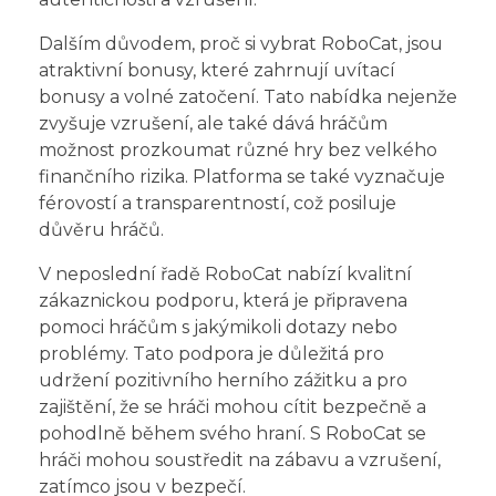
Dalším důvodem, proč si vybrat RoboCat, jsou
atraktivní bonusy, které zahrnují uvítací
bonusy a volné zatočení. Tato nabídka nejenže
zvyšuje vzrušení, ale také dává hráčům
možnost prozkoumat různé hry bez velkého
finančního rizika. Platforma se také vyznačuje
férovostí a transparentností, což posiluje
důvěru hráčů.
V neposlední řadě RoboCat nabízí kvalitní
zákaznickou podporu, která je připravena
pomoci hráčům s jakýmikoli dotazy nebo
problémy. Tato podpora je důležitá pro
udržení pozitivního herního zážitku a pro
zajištění, že se hráči mohou cítit bezpečně a
pohodlně během svého hraní. S RoboCat se
hráči mohou soustředit na zábavu a vzrušení,
zatímco jsou v bezpečí.