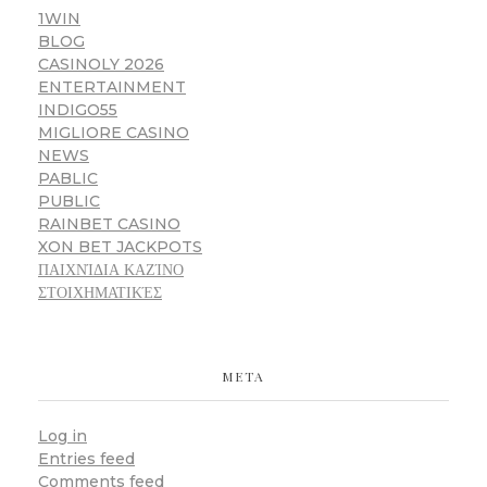
1WIN
BLOG
CASINOLY 2026
ENTERTAINMENT
INDIGO55
MIGLIORE CASINO
NEWS
PABLIC
PUBLIC
RAINBET CASINO
XON BET JACKPOTS
ΠΑΙΧΝΊΔΙΑ ΚΑΖΊΝΟ
ΣΤΟΙΧΗΜΑΤΙΚΈΣ
META
Log in
Entries feed
Comments feed