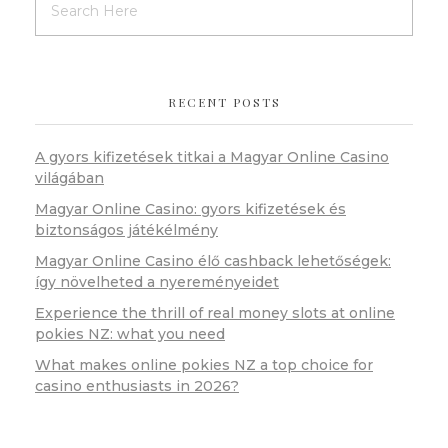
RECENT POSTS
A gyors kifizetések titkai a Magyar Online Casino
világában
Magyar Online Casino: gyors kifizetések és
biztonságos játékélmény
Magyar Online Casino élő cashback lehetőségek:
így növelheted a nyereményeidet
Experience the thrill of real money slots at online
pokies NZ: what you need
What makes online pokies NZ a top choice for
casino enthusiasts in 2026?