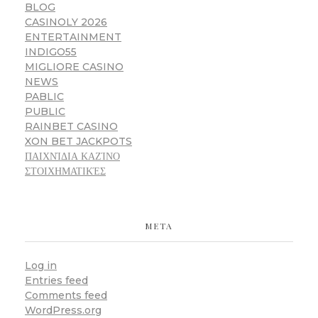
BLOG
CASINOLY 2026
ENTERTAINMENT
INDIGO55
MIGLIORE CASINO
NEWS
PABLIC
PUBLIC
RAINBET CASINO
XON BET JACKPOTS
ΠΑΙΧΝΊΔΙΑ ΚΑΖΊΝΟ
ΣΤΟΙΧΗΜΑΤΙΚΈΣ
META
Log in
Entries feed
Comments feed
WordPress.org