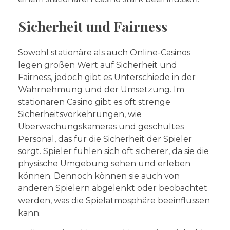
Sicherheit und Fairness
Sowohl stationäre als auch Online-Casinos
legen großen Wert auf Sicherheit und
Fairness, jedoch gibt es Unterschiede in der
Wahrnehmung und der Umsetzung. Im
stationären Casino gibt es oft strenge
Sicherheitsvorkehrungen, wie
Überwachungskameras und geschultes
Personal, das für die Sicherheit der Spieler
sorgt. Spieler fühlen sich oft sicherer, da sie die
physische Umgebung sehen und erleben
können. Dennoch können sie auch von
anderen Spielern abgelenkt oder beobachtet
werden, was die Spielatmosphäre beeinflussen
kann.