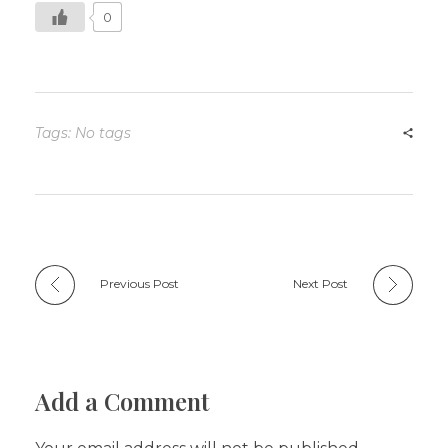
0
Tags: No tags
Previous Post
Next Post
Add a Comment