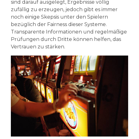
sind darauf ausgelegt, Ergebnisse völlig
zufällig zu erzeugen, jedoch gibt es immer
noch einige Skepsis unter den Spielern
bezüglich der Fairness dieser Systeme.
Transparente Informationen und regelmäßige
Prüfungen durch Dritte können helfen, das
Vertrauen zu stärken.