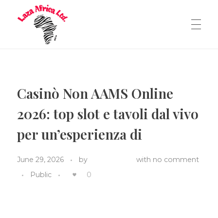
Laza Africa Ltd
Natural. Local. Wholesome.
Casinò Non AAMS Online
2026: top slot e tavoli dal vivo
per un’esperienza di
June 29, 2026
by
SuperAdmin
with
no comment
Public
0