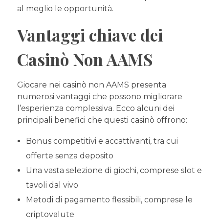
al meglio le opportunità.
Vantaggi chiave dei
Casinò Non AAMS
Giocare nei casinò non AAMS presenta
numerosi vantaggi che possono migliorare
l’esperienza complessiva. Ecco alcuni dei
principali benefici che questi casinò offrono:
Bonus competitivi e accattivanti, tra cui
offerte senza deposito
Una vasta selezione di giochi, comprese slot e
tavoli dal vivo
Metodi di pagamento flessibili, comprese le
criptovalute