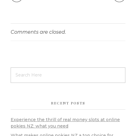
Comments are closed.
RECENT POSTS
Experience the thrill of real money slots at online
pokies NZ: what you need
What makes online pokies NZ a top choice for