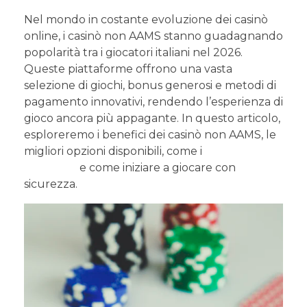
Nel mondo in costante evoluzione dei casinò
online, i casinò non AAMS stanno guadagnando
popolarità tra i giocatori italiani nel 2026.
Queste piattaforme offrono una vasta
selezione di giochi, bonus generosi e metodi di
pagamento innovativi, rendendo l’esperienza di
gioco ancora più appagante. In questo articolo,
esploreremo i benefici dei casinò non AAMS, le
migliori opzioni disponibili, come i
migliori casino
non aams
e come iniziare a giocare con
sicurezza.