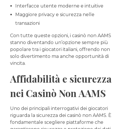
Interfacce utente moderne e intuitive
Maggiore privacy e sicurezza nelle
transazioni
Con tutte queste opzioni, i casinò non AAMS
stanno diventando un’opzione sempre più
popolare tra i giocatori italiani, offrendo non
solo divertimento ma anche opportunità di
vincita.
Affidabilità e sicurezza
nei Casinò Non AAMS
Uno dei principali interrogativi dei giocatori
riguarda la sicurezza dei casinò non AAMS. È
fondamentale scegliere piattaforme che