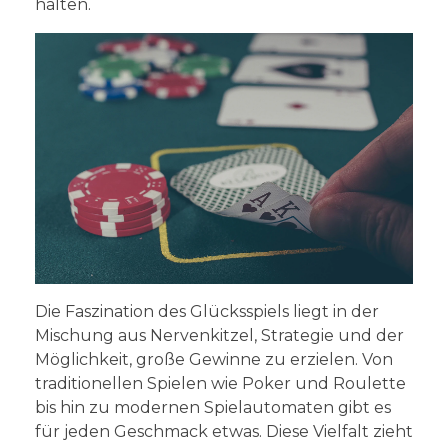
halten.
Die Faszination des Glücksspiels liegt in der
Mischung aus Nervenkitzel, Strategie und der
Möglichkeit, große Gewinne zu erzielen. Von
traditionellen Spielen wie Poker und Roulette
bis hin zu modernen Spielautomaten gibt es
für jeden Geschmack etwas. Diese Vielfalt zieht