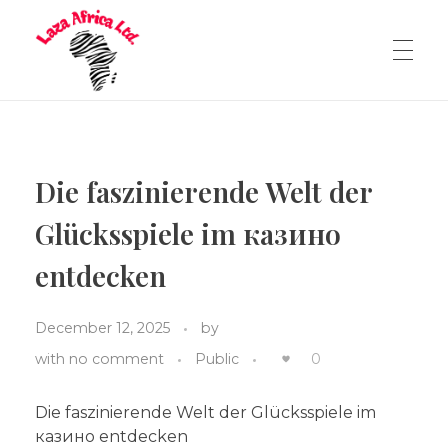
Laza Africa Ltd
Natural. Local. Wholesome.
Die faszinierende Welt der
Glücksspiele im казино
entdecken
December 12, 2025
by
SuperAdmin
with
no comment
Public
0
Die faszinierende Welt der Glücksspiele im
казино entdecken