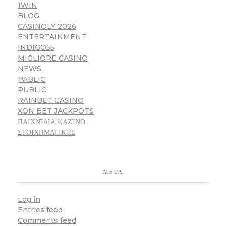
1WIN
BLOG
CASINOLY 2026
ENTERTAINMENT
INDIGO55
MIGLIORE CASINO
NEWS
PABLIC
PUBLIC
RAINBET CASINO
XON BET JACKPOTS
ΠΑΙΧΝΊΔΙΑ ΚΑΖΊΝΟ
ΣΤΟΙΧΗΜΑΤΙΚΈΣ
META
Log in
Entries feed
Comments feed