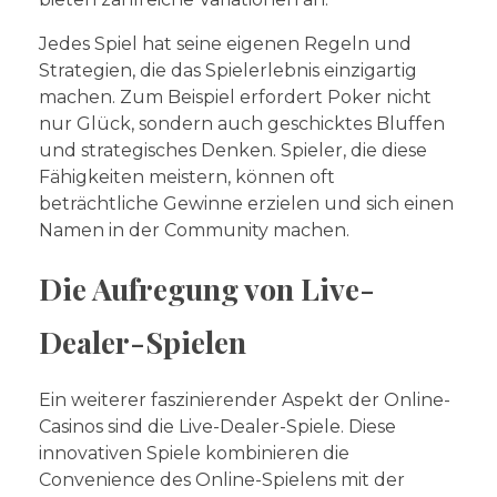
Jedes Spiel hat seine eigenen Regeln und
Strategien, die das Spielerlebnis einzigartig
machen. Zum Beispiel erfordert Poker nicht
nur Glück, sondern auch geschicktes Bluffen
und strategisches Denken. Spieler, die diese
Fähigkeiten meistern, können oft
beträchtliche Gewinne erzielen und sich einen
Namen in der Community machen.
Die Aufregung von Live-
Dealer-Spielen
Ein weiterer faszinierender Aspekt der Online-
Casinos sind die Live-Dealer-Spiele. Diese
innovativen Spiele kombinieren die
Convenience des Online-Spielens mit der