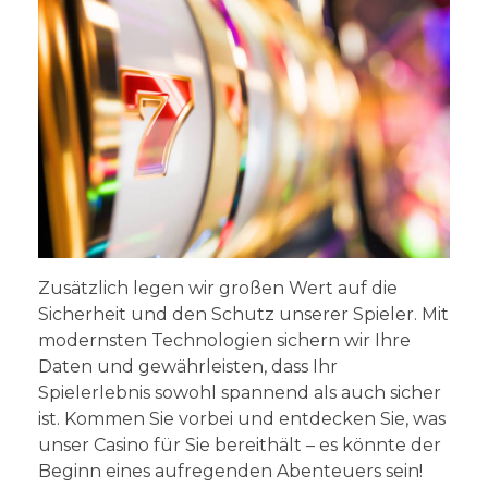
Zusätzlich legen wir großen Wert auf die
Sicherheit und den Schutz unserer Spieler. Mit
modernsten Technologien sichern wir Ihre
Daten und gewährleisten, dass Ihr
Spielerlebnis sowohl spannend als auch sicher
ist. Kommen Sie vorbei und entdecken Sie, was
unser Casino für Sie bereithält – es könnte der
Beginn eines aufregenden Abenteuers sein!