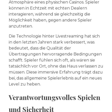
Atmosphäre eines physischen Casinos. Spieler
können in Echtzeit mit echten Dealern
interagieren, während sie gleichzeitig die
Möglichkeit haben, gegen andere Spieler
anzutreten.
Die Technologie hinter Livestreaming hat sich
in den letzten Jahren stark verbessert, was
bedeutet, dass die Qualität der
Übertragungen hervorragende Bedingungen
schafft. Spieler fühlen sich oft, als wären sie
tatsächlich vor Ort, ohne das Haus verlassen zu
müssen. Diese immersive Erfahrung trägt dazu
bei, das allgemeine Spielerlebnis auf ein neues
Level zu heben.
Verantwortungsvolles Spielen
und Sicherheit