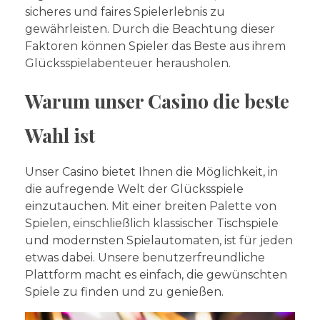
sicheres und faires Spielerlebnis zu
gewährleisten. Durch die Beachtung dieser
Faktoren können Spieler das Beste aus ihrem
Glücksspielabenteuer herausholen.
Warum unser Casino die beste
Wahl ist
Unser Casino bietet Ihnen die Möglichkeit, in
die aufregende Welt der Glücksspiele
einzutauchen. Mit einer breiten Palette von
Spielen, einschließlich klassischer Tischspiele
und modernsten Spielautomaten, ist für jeden
etwas dabei. Unsere benutzerfreundliche
Plattform macht es einfach, die gewünschten
Spiele zu finden und zu genießen.