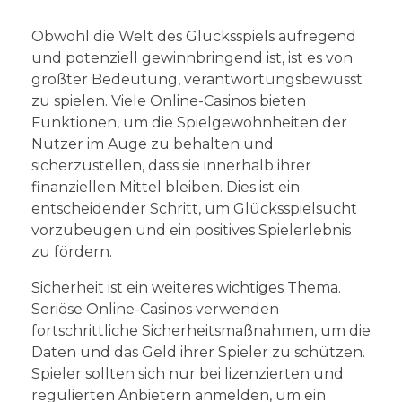
Obwohl die Welt des Glücksspiels aufregend
und potenziell gewinnbringend ist, ist es von
größter Bedeutung, verantwortungsbewusst
zu spielen. Viele Online-Casinos bieten
Funktionen, um die Spielgewohnheiten der
Nutzer im Auge zu behalten und
sicherzustellen, dass sie innerhalb ihrer
finanziellen Mittel bleiben. Dies ist ein
entscheidender Schritt, um Glücksspielsucht
vorzubeugen und ein positives Spielerlebnis
zu fördern.
Sicherheit ist ein weiteres wichtiges Thema.
Seriöse Online-Casinos verwenden
fortschrittliche Sicherheitsmaßnahmen, um die
Daten und das Geld ihrer Spieler zu schützen.
Spieler sollten sich nur bei lizenzierten und
regulierten Anbietern anmelden, um ein