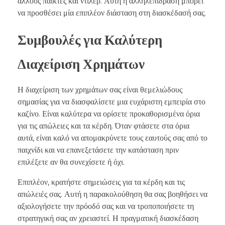
άλλους παίκτες και ντίλερ. Αυτή η αλληλεπίδραση μπορεί
να προσθέσει μία επιπλέον διάσταση στη διασκέδασή σας.
Συμβουλές για Καλύτερη
Διαχείριση Χρημάτων
Η διαχείριση των χρημάτων σας είναι θεμελιώδους
σημασίας για να διασφαλίσετε μια ευχάριστη εμπειρία στο
καζίνο. Είναι καλύτερα να ορίσετε προκαθορισμένα όρια
για τις απώλειες και τα κέρδη. Όταν φτάσετε στα όρια
αυτά, είναι καλό να απομακρύνετε τους εαυτούς σας από το
παιχνίδι και να επανεξετάσετε την κατάσταση πριν
επιλέξετε αν θα συνεχίσετε ή όχι.
Επιπλέον, κρατήστε σημειώσεις για τα κέρδη και τις
απώλειές σας. Αυτή η παρακολούθηση θα σας βοηθήσει να
αξιολογήσετε την πρόοδό σας και να τροποποιήσετε τη
στρατηγική σας αν χρειαστεί. Η πραγματική διασκέδαση