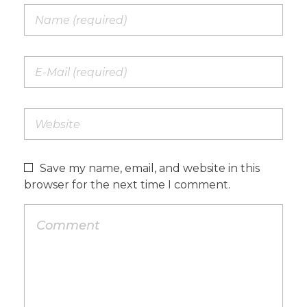
Save my name, email, and website in this
browser for the next time I comment.