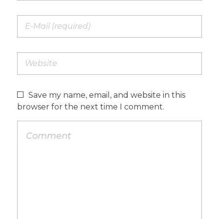
Save my name, email, and website in this
browser for the next time I comment.