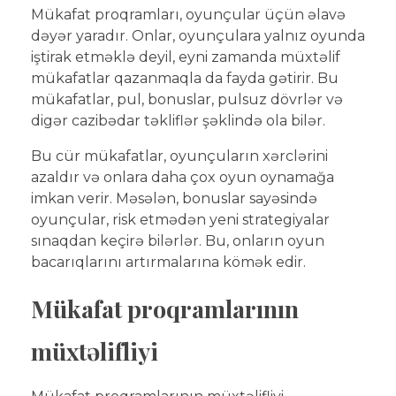
Mükafat proqramları, oyunçular üçün əlavə
dəyər yaradır. Onlar, oyunçulara yalnız oyunda
iştirak etməklə deyil, eyni zamanda müxtəlif
mükafatlar qazanmaqla da fayda gətirir. Bu
mükafatlar, pul, bonuslar, pulsuz dövrlər və
digər cazibədar təkliflər şəklində ola bilər.
Bu cür mükafatlar, oyunçuların xərclərini
azaldır və onlara daha çox oyun oynamağa
imkan verir. Məsələn, bonuslar sayəsində
oyunçular, risk etmədən yeni strategiyalar
sınaqdan keçirə bilərlər. Bu, onların oyun
bacarıqlarını artırmalarına kömək edir.
Mükafat proqramlarının
müxtəlifliyi