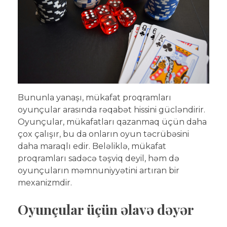
Bununla yanaşı, mükafat proqramları
oyunçular arasında rəqabət hissini gücləndirir.
Oyunçular, mükafatları qazanmaq üçün daha
çox çalışır, bu da onların oyun təcrübəsini
daha maraqlı edir. Beləliklə, mükafat
proqramları sadəcə təşviq deyil, həm də
oyunçuların məmnuniyyətini artıran bir
mexanizmdir.
Oyunçular üçün əlavə dəyər