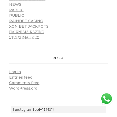
NEWS
PABLIC
PUBLIC
RAINBET CASINO
XON BET JACKPOTS
ΠΑΙΧΝΊΔΙΑ ΚΑΖΊΝΟ
ΣΤΟΙΧΗΜΑΤΙΚΈΣ
META
Log in
Entries feed
Comments feed
WordPress.org
[instagram feed=
"1443"
]