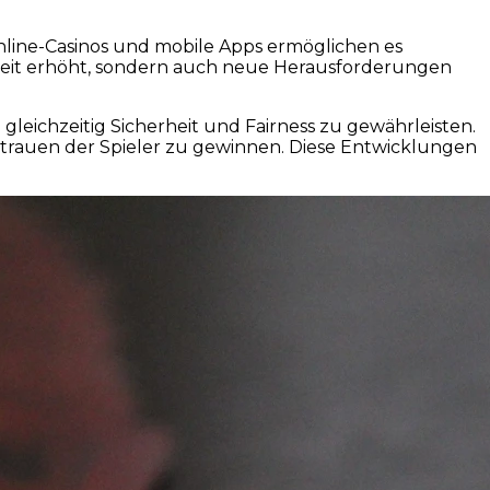
nline-Casinos und mobile Apps ermöglichen es
chkeit erhöht, sondern auch neue Herausforderungen
gleichzeitig Sicherheit und Fairness zu gewährleisten.
ertrauen der Spieler zu gewinnen. Diese Entwicklungen