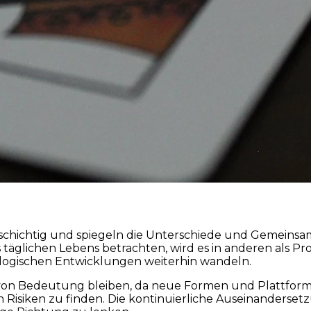
elschichtig und spiegeln die Unterschiede und Gemeinsa
s täglichen Lebens betrachten, wird es in anderen als P
logischen Entwicklungen weiterhin wandeln.
 von Bedeutung bleiben, da neue Formen und Plattformen
 Risiken zu finden. Die kontinuierliche Auseinanderset