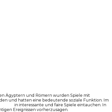
wie den Ägyptern und Römern wurden Spiele mit
nden und hatten eine bedeutende soziale Funktion. Im
lot.de/
in interessante und faire Spiele eintauchen. In
tigen Ereignissen vorherzusagen.